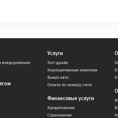
Услуги
О
и внедорожники
Тест-драйв
О
Корпоративным клиентам
О
Выкуп авто
О
егом
Оплата по номеру счета
О
Финансовые услуги
И
Кредитование
В
Страхование
Н