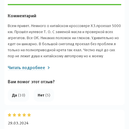
Комментарий
Всем привет. Немного о китайском кроссовере X3.проехал 5000
км. Прошёл нулевое Т. О. С заменой масла и проверкой всех
агрегатов. Все ОК. Никаких поломок ни глюков. Удивительно но
едет он шикарно. В большой снегопад проехал без проблем я
только на полноприводной крета так ехал. Честно ещё до сих
пор не лежит душа к китайскому автопрому но к моему
удивлению мнение мое меняется с каждой поездкой.
Читать подробнее
Вам помог этот отзыв?
Да
(10)
Нет
(5)
29.03.2024