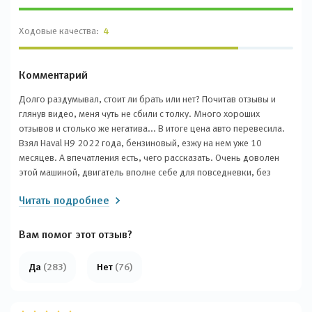
Ходовые качества:
4
Комментарий
Долго раздумывал, стоит ли брать или нет? Почитав отзывы и
глянув видео, меня чуть не сбили с толку. Много хороших
отзывов и столько же негатива... В итоге цена авто перевесила.
Взял Haval H9 2022 года, бензиновый, езжу на нем уже 10
месяцев. А впечатления есть, чего рассказать. Очень доволен
этой машиной, двигатель вполне себе для повседневки, без
задержек обгоняет, расход около 14-15 литров, но я не могу
Читать подробнее
ездить спокойно, но о своем выборе не жалею, машина супер!
Хорошая шумоизоляция. Ни одной из проблем, о которых пишут
обозреватели, у меня не было! Кажется, что все эти недостатки
Вам помог этот отзыв?
заказные, оплачены конкурентами. Скорее можно сказать, что
есть непривычные функции настройки, но это не минус, а
Да
(283)
Нет
(76)
особенность настроек... Есть и минусы, как у любого
производителя.