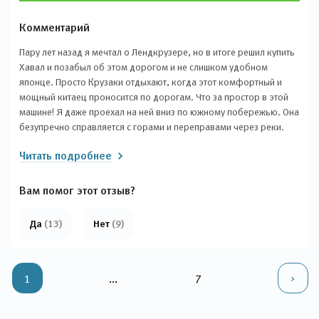
Комментарий
Пару лет назад я мечтал о Лендкрузере, но в итоге решил купить
Хавал и позабыл об этом дорогом и не слишком удобном
японце. Просто Крузаки отдыхают, когда этот комфортный и
мощный китаец проносится по дорогам. Что за простор в этой
машине! Я даже проехал на ней вниз по южному побережью. Она
безупречно справляется с горами и переправами через реки.
Дети чувствуют себя уютно на заднем сиденье. Можно ехать
Читать подробнее
двое суток, и их просто не слышно и не видно, места в нем полно.
А на заднем сиденье помещается даже большая собака, типа
майорского мастифа, и вагон вещей. Все системы и компоненты
Вам помог этот отзыв?
невероятно надежные. За все время владения я только менял
расходники.
Да
(13)
Нет
(9)
1
...
7