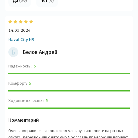
Да
(59)
Нет
(9)
14.03.2024
Haval City H9
Б
Белов Андрей
Надёжность:
5
Комфорт:
5
Ходовые качества:
5
Комментарий
Очень понравился салон. искал машину в интернете на разных
сайтах , перезвонили с Автомир Ярославль предложили вариант.