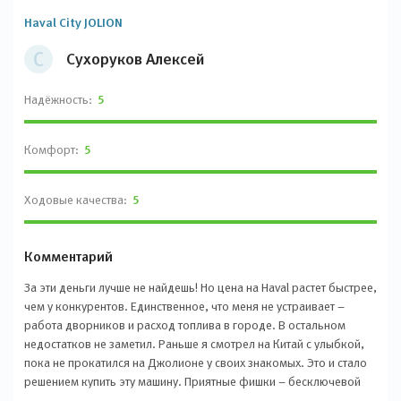
Haval City JOLION
С
Сухоруков Алексей
Надёжность:
5
Комфорт:
5
Ходовые качества:
5
Комментарий
За эти деньги лучше не найдешь! Но цена на Haval растет быстрее,
чем у конкурентов. Единственное, что меня не устраивает –
работа дворников и расход топлива в городе. В остальном
недостатков не заметил. Раньше я смотрел на Китай с улыбкой,
пока не прокатился на Джолионе у своих знакомых. Это и стало
решением купить эту машину. Приятные фишки – бесключевой
доступ и автозапуск через приложение My Haval на телефоне. До