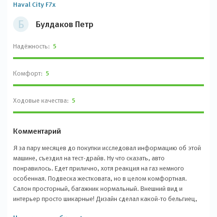
Haval City F7x
Б
Булдаков Петр
Надёжность:
5
Комфорт:
5
Ходовые качества:
5
Комментарий
Я за пару месяцев до покупки исследовал информацию об этой
машине, съездил на тест-драйв. Ну что сказать, авто
понравилось. Едет прилично, хотя реакция на газ немного
особенная. Подвеска жестковата, но в целом комфортная.
Салон просторный, багажник нормальный. Внешний вид и
интерьер просто шикарные! Дизайн сделал какой-то бельгиец,
который раньше разрабатывал первый БМВ Х6, двигатели и