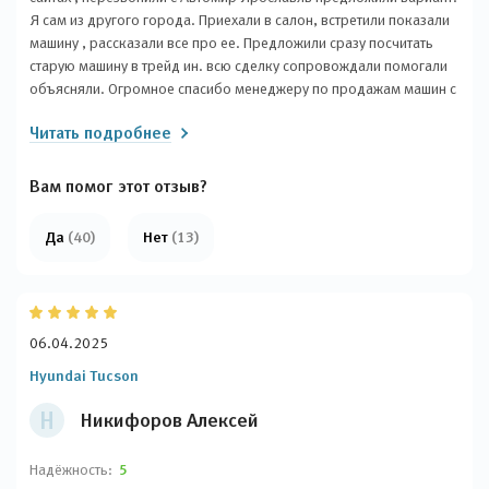
Я сам из другого города. Приехали в салон, встретили показали
машину , рассказали все про ее. Предложили сразу посчитать
старую машину в трейд ин. всю сделку сопровождали помогали
объясняли. Огромное спасибо менеджеру по продажам машин с
пробегом Дмитрию ! Дмитрий позвонил предложил посмотреть
Читать подробнее
интересующую машину. помог с оценкой старой машины и
кредитом очень остались довольны
Вам помог этот отзыв?
Да
(40)
Нет
(13)
06.04.2025
Hyundai Tucson
Н
Никифоров Алексей
Надёжность:
5