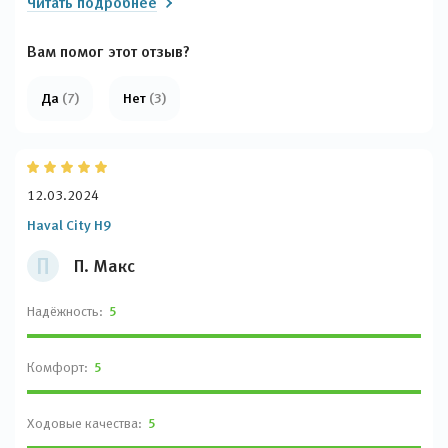
Читать подробнее
механическую коробку наверняка "позаимствовали" у
европейцев (хотя пока не до конца отстроили)), муфта полного
привода от Борг Ворнер, электрика от Делфи и Бош. Кузова
Вам помог этот отзыв?
делают из оцинкованной стали.
Да
(7)
Нет
(3)
12.03.2024
Haval City H9
П
П. Макс
Надёжность:
5
Комфорт:
5
Ходовые качества:
5