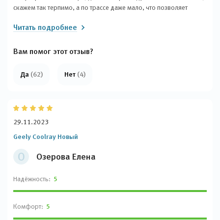
скажем так терпимо, а по трассе даже мало, что позволяет
спокойно путешествовать по стране. Накатал 90000 км и
Читать подробнее
практически ничего не менял, только расходники, и хотя народ
плохо отзывается о Китайских автомобилях эта модель мне
нравится.
Вам помог этот отзыв?
Да
(62)
Нет
(4)
29.11.2023
Geely Coolray Новый
О
Озерова Елена
Надёжность:
5
Комфорт:
5